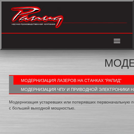
Toggle
navigati
МОДЕ
МОДЕРНИЗАЦИЯ ЛАЗЕРОВ НА СТАНКАХ "РАПИД"
МОДЕРНИЗАЦИЯ ЧПУ И ПРИВОДНОЙ ЭЛЕКТРОНИКИ НА
Модернизация устаревших или потерявших первоначальную п
с большей выходной мощностью.