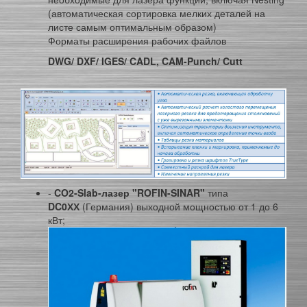
(автоматическая сортировка мелких деталей на
листе самым оптимальным образом)
Форматы расширения рабочих файлов
DWG/ DXF/ IGES/ CADL, CAM-Punch/ Cutt
-
CO
2
-Slab-
лазер "
ROFIN
-
SINAR
"
типа
DC
0ХХ
(Германия) выходной мощностью от 1 до 6
кВт;