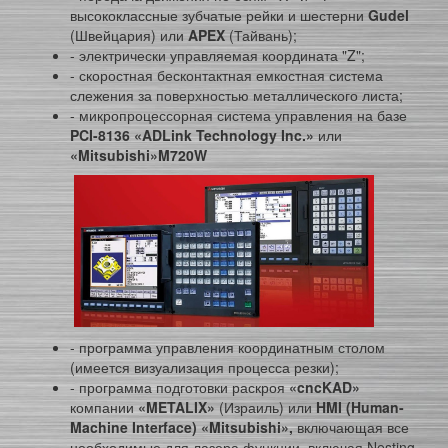
высококлассные зубчатые рейки и шестерни
Gudel
(Швейцария) или
APEX
(Тайвань);
- электрически управляемая координата "Z";
- скоростная бесконтактная емкостная система
слежения за поверхностью металлического листа;
- микропроцессорная система управления на базе
PCI
-8136
«ADLink Technology Inc.»
или
«Mitsubishi»M720W
- программа управления координатным столом
(имеется визуализация процесса резки);
- программа подготовки раскроя
«
cncKAD
»
компании
«METALIX»
(Израиль) или
HMI (Human-
Machine Interface) «
Mitsubishi
»,
включающая все
необходимые для лазера функции, включая Nesting