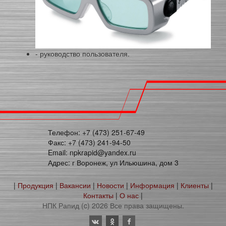
- руководство пользователя.
Телефон: +7 (473) 251-67-49
Факс: +7 (473) 241-94-50
Email: npkrapid@yandex.ru
Адрес: г Воронеж, ул Ильюшина, дом 3
|
Продукция
|
Вакансии
|
Новости
|
Информация
|
Клиенты
|
Контакты
|
О нас
|
НПК Рапид (c) 2026 Все права защищены.