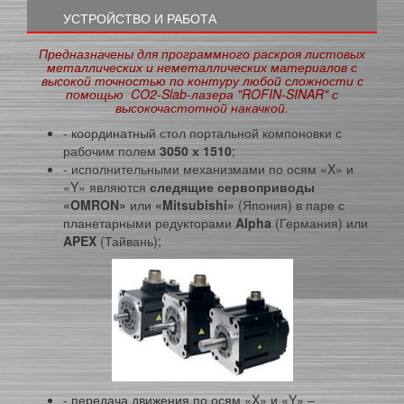
УСТРОЙСТВО И РАБОТА
Предназначены для программного раскроя листовых
металлических и неметаллических материалов с
высокой точностью по контуру любой сложности с
помощью CO2-Slab-лазера "ROFIN-SINAR" с
высокочастотной накачкой.
- координатный стол портальной компоновки с
рабочим полем
3050 х 1510
;
- исполнительными механизмами по осям «X» и
«Y» являются
следящие сервоприводы
«
OMRON
»
или
«
Mitsubishi
»
(Япония) в паре с
планетарными редукторами
Alpha
(Германия) или
APEX
(Тайвань);
- передача движения по осям «X» и «Y» –